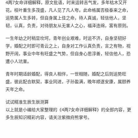
4两7女命详细解释，原文批语，时来运转吉气发，多年枯木又开
花。枝叶重生多茂盛，凡人见了凡人夸。此命格属否极泰来之命，
运势属人生多转，但自身属上佳之命，待人真诚，轻信他人，坚
韧，认真，负责，对待朋友从无害人之心，福泽连绵，富有原则。
一生年幼之时稍显坎坷，青年创业艰难，时运不济，自身坚韧好
学，婚配之时即可青云之上，自身对工作认真负责，言之有物，视
野开阔，事业中年有旺盛之气势，但自身心思淳善，轻信他人，恐
遭小人坑害。
青年时期适龄婚配，得良人相伴，一世相随，婚配之后则运势旺
盛，彼此配合默契，事业同进，子孙盈满，晚年顺遂安康，属颐养
天年之命。
试试精准生辰生辰测算
以上就是小编给大家整理的《4两7女命详细解释》的全部内容，更
多生辰知识精彩内容，请关注紫微府熊掌号。