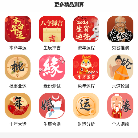
更多精品测算
本命年运
生辰择吉
流年运程
鬼谷推演
批事业运
缘份测试
兔年运程
六道轮回
十年大运
生辰合婚
财运分析
个人姻缘