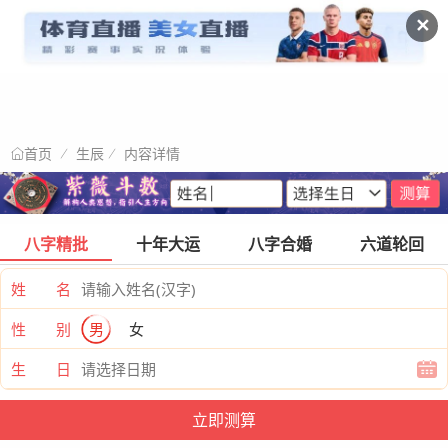
✕
生辰
内容详情
首页
八字精批
十年大运
八字合婚
六道轮回
姓 名
性 别
男
女
生 日