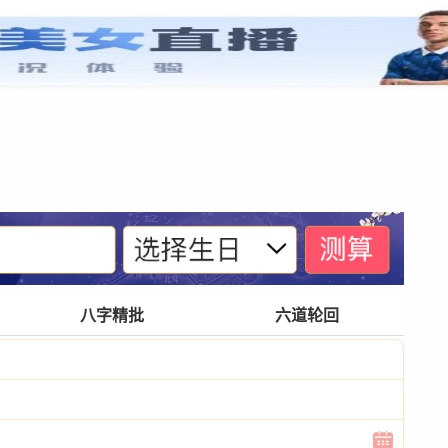
紫微基础
宫位体系
四化诀窍
格局玄奥
八字精批
六道轮回