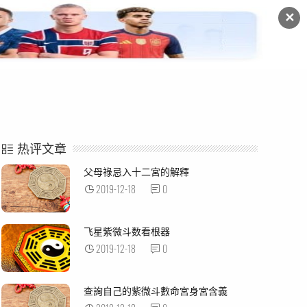
✕
命例解析
紫微杂谈
热评文章
父母祿忌入十二宮的解釋
2019-12-18
0
飞星紫微斗数看根器
2019-12-18
0
查詢自己的紫微斗數命宮身宮含義