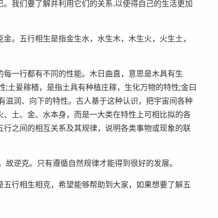
已。我们要了解并利用它们的关系.以使得自己的生活更加
克金。五行相生是指金生水，水生木，木生火，火生土，
的每一行都有不同的性能。木日曲直，意思是木具有生
性;土爰稼穑，是指土具有种植庄稼，生化万物的特性;金曰
具有滋润、向下的特性。古人基于这种认识，把宇宙间各种
火、土、金、水本身，而是一大类在特性上可相比拟的各
五行之间的相互关系及其规律，说明各类事物或现象的联
亡，故逆克。只有遵循自然规律才能得到很好的发展。
是五行相生相克，希望能够帮助到大家，如果想要了解五