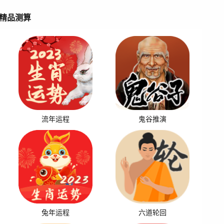
精品测算
流年运程
鬼谷推演
兔年运程
六道轮回