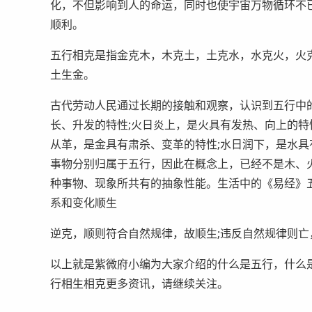
化，不但影响到人的命运，同时也使宇宙万物循环不
顺利。
五行相克是指金克木，木克土，土克水，水克火，火
土生金。
古代劳动人民通过长期的接触和观察，认识到五行中
长、升发的特性;火日炎上，是火具有发热、向上的特
从革，是金具有肃杀、变革的特性;水日润下，是水
事物分别归属于五行，因此在概念上，已经不是木、
种事物、现象所共有的抽象性能。生活中的《易经》
系和变化顺生
逆克，顺则符合自然规律，故顺生;违反自然规律则
以上就是紫微府小编为大家介绍的什么是五行，什么
行相生相克更多资讯，请继续关注。