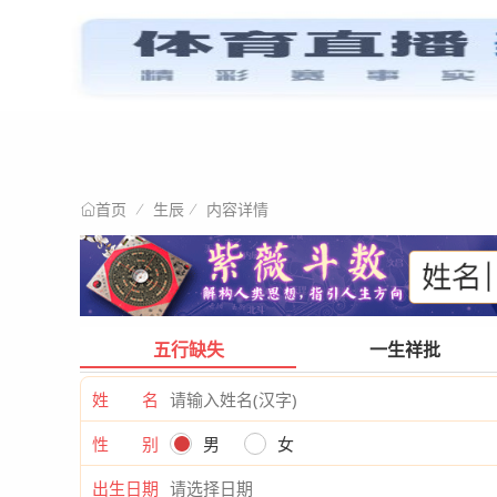
星情阐述
首页
生辰
内容详情
首页
五行缺失
一生祥批
姓 名
性 别
男
女
出生日期