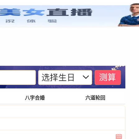
紫微基础
宫位体系
四化诀窍
格局玄奥
八字合婚
六道轮回