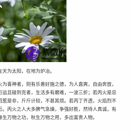
在天为太阳，在地为炉冶。
火为喜神者，则有乐善好施之德，为人直爽，自由奔放，
行运且碰到克者，生活多有磨难，一波三折；若丙火是忌
招惹是非，斤斤计较，不甚其烦。若丙丁齐透，火焰烈不
近。丙火之人大多脾气急燥，争强好胜，然待人真诚，有
春生万物之功，秋生万物之用，多出富贵人物。