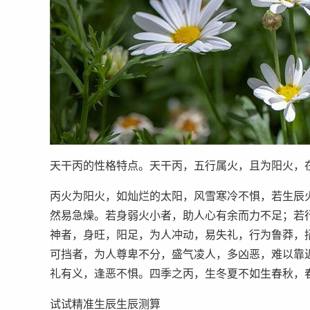
天干丙的性格特点。天干丙，五行属火，且为阳火，
丙火为阳火，如灿烂的太阳，风雪寒冷不惧，若生辰
然易急燥。若身弱火小者，助人心有余而力不足；若
神者，身旺，阳足，为人冲动，易失礼，行为鲁莽，
可挡者，为人尊卑不分，盛气凌人，多凶恶，难以靠
礼有义，逢恶不惧。四季之丙，生冬夏不如生春秋，
试试精准生辰生辰测算