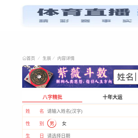
星情阐述
首页
生辰
内容详情
首页
八字精批
十年大运
姓 名
性 别
男
女
生 日