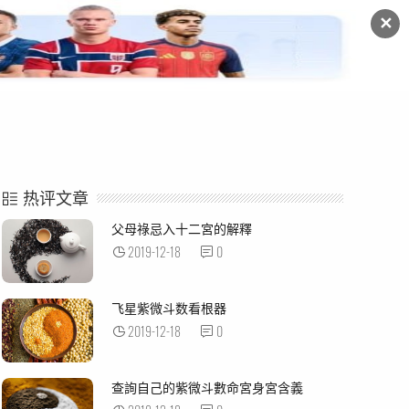
✕
命例解析
紫微杂谈
热评文章
父母祿忌入十二宮的解釋
2019-12-18
0
飞星紫微斗数看根器
2019-12-18
0
查詢自己的紫微斗數命宮身宮含義