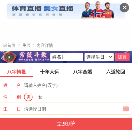
✕
生辰
内容详情
首页
八字精批
十年大运
八字合婚
六道轮回
姓 名
性 别
男
女
生 日