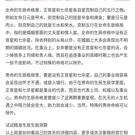
女命的生辰命格里，正官星和七杀星各自是克制自己的五行之物。
例如女命日元是甲木，则克制自己的就是辛金和庚金；要是日元是
丙火，则克制自己的就是壬水和癸水。克制五行在女命生辰格局
中，指的是婚姻里面的丈夫星和情人星。女命的生辰命格中没有正
官星和七杀星，除去特别的从格以外，在婚姻上大多会表现出不明
朗的婚姻状况。在事业上，女命要是没有正官星和七杀星的话，会
少掉很多上司缘和贵人缘。而且在追逐事业的高峰时期上也会产生
一些不良影响，不过特殊的命格可以除外。
男命的生辰格局里，要是没有正官星和七杀星，自己的事业很容易
会呈现出怀才不遇，或是入错行。由于在男命的生辰生辰学里面，
正官星和七杀星都是事业的代表，而且也代表上司、权威以及事业
心。男命的生辰命格里要是少了这两颗重要星宿，在先天的人生机
遇之中阻力就会变大，助力就会减少。当然，特殊的男命命格可以
除外。
试试精准生辰生辰测算
以上就是如何看自己的官杀的详细内容，更多请关注紫微府其它相