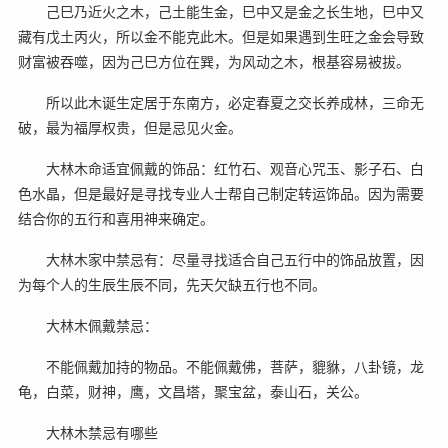
己巳乃近火之木，己土能生金，巳中又是金之长生地，巳中又
藏有戊土丙火，所以金不能克此木。但是如果遇到生旺之金会导致
财富被吞噬，因为己巳方位在巽，为风动之木，根基容易被拔。
所以此木诞生定居于东南方，必定春夏之交长养成林，三命无
破，最为福厚权贵，但是忌见火金。
大林木命适宜佩戴的饰品：红竹石、观音心咒玉、影子石、白
色水晶，但是最好是寻找专业人士帮自己制定转运饰品。因为需要
结合你的五行和喜用神来确定。
大林木家中禁忌有：尽量寻找适合自己五行中的饰品放置，因
为每个人的生辰生辰不同，先天欠缺五行也不同。
大林木佩戴禁忌：
不能佩戴加持的物品。不能佩戴佛，菩萨，貔貅，八卦镜，龙
龟，白菜，财神，鹰，文昌塔，聚宝盆，泰山石，关公。
大林木禁忌有哪些