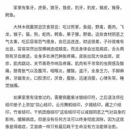
家里有象牙，虎骨，狼牙，狼皮，豹牙，豹皮，猴皮，猴骨，
鳄鱼。
大林木佩戴禁忌饮食禁忌：吃过熊掌，鱼翅，野禽，鹿肉，飞
龙，猴子，猫，狗，蛇肉，鳄鱼，果子狸，野兽。这些食材阴恶之
气太重，吃后容易怨气缠身，会厄运连连，财运很差，子孙很难有
出息，容易突然出现横祸造成婚变。而且身体会出现病症，舌头两
侧有牙齿痕迹，全身多处淋巴肿胀疼痛，皮肤出现大块血斑，皮
疹，肌肉跳动，关节离奇作响及疼痛，肌肉有不寻常的虫爬感及酸
痛，肠胃胀气以及腹泻，咽喉炎，腰酸，盗汗，全身乏力，手脚麻
痹，牙龈发炎，口腔溃烂，厌食，腹胀，迅速消瘦，心律失常，睡
觉抽搐。
如果家里有误食过的，需要佩戴紫冰银结印符，之后请法师在
结印册子上添加“羽心结印，云月舞鹤结印，夕城结印，藏之介结
印，竹雀结印，千帆团扇结印”这些结印可以减弱阴恶之气对自身的
影响，缓解病症。但是没有任何方法可以终身彻底消除，因为这就
像是得癌症，艾滋病一样只有最后耗干生命没有方法能够治愈。